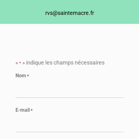
rvs@saintemacre.fr
«
» indique les champs nécessaires
*
Nom
*
E-mail
*