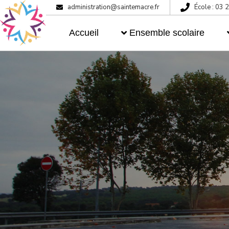
administration@saintemacre.fr
École : 03 
Projet éducatif
L’école 
Accueil
Ensemble scolaire
Éducation au numérique
Développement durable
Projet éducatif
Activités sportives –
UNSS/UGSEL
Éducation au numérique
Certification Cambridge
Développement durable
Pastorale
Activités sportives –
UNSS/UGSEL
Accompagnements
pédagogiques
Certification Cambridge
Pastorale
Accompagnements
pédagogiques