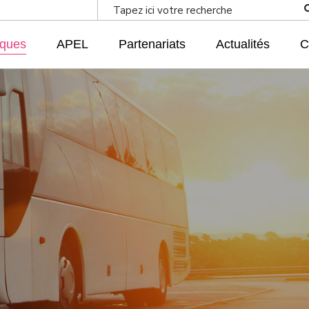
iques
APEL
Partenariats
Actualités
C
e
 rentrée